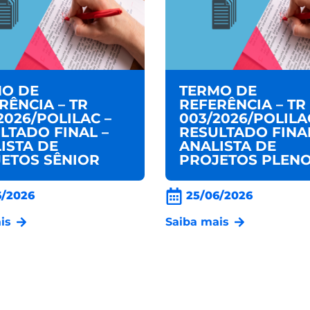
O DE
TERMO DE
RÊNCIA – TR
REFERÊNCIA – TR
2026/POLILAC –
003/2026/POLILA
LTADO FINAL –
RESULTADO FINAL
ISTA DE
ANALISTA DE
ETOS SÊNIOR
PROJETOS PLEN
6/2026
25/06/2026
is
Saiba mais