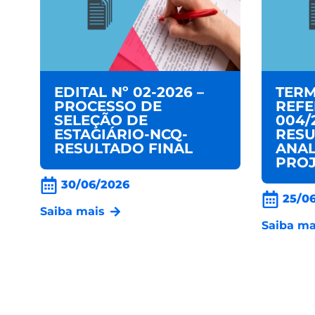
EDITAL Nº 02-2026 –
TERM
PROCESSO DE
REFE
SELEÇÃO DE
004/
ESTAGIÁRIO-NCQ-
RESU
RESULTADO FINAL
ANAL
PROJ
30/06/2026
25/0
Saiba mais
Saiba ma