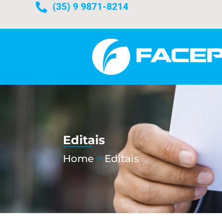
(35) 9 9871-8214
Editais
Home
>
Editais