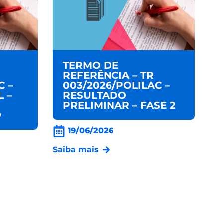
TERMO DE
REFERÊNCIA – TR
C –
003/2026/POLILAC –
 –
RESULTADO
PRELIMINAR – FASE 2
O
19/06/2026
Saiba mais